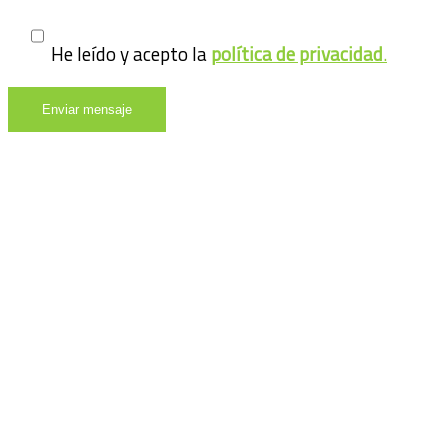
He leído y acepto la
política de privacidad
.
Visítenos en nuestras instalaciones de
Valderrubio, Granada, y estaremos encantados
de atenderle personalmente, le aconsejaremos
y verá la gama de productos que tenemos a su
disposición.