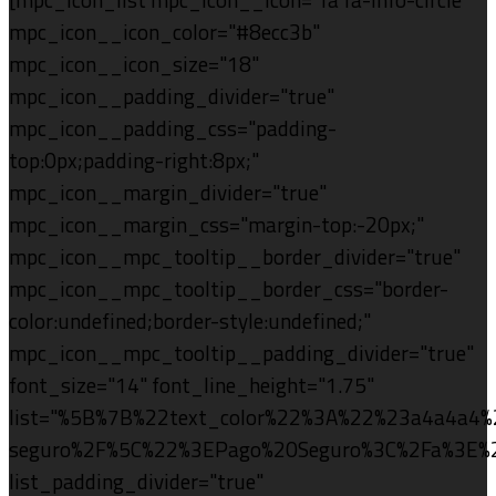
mpc_icon__icon_color="#8ecc3b"
mpc_icon__icon_size="18"
mpc_icon__padding_divider="true"
mpc_icon__padding_css="padding-
top:0px;padding-right:8px;"
mpc_icon__margin_divider="true"
mpc_icon__margin_css="margin-top:-20px;"
mpc_icon__mpc_tooltip__border_divider="true"
mpc_icon__mpc_tooltip__border_css="border-
color:undefined;border-style:undefined;"
mpc_icon__mpc_tooltip__padding_divider="true"
font_size="14" font_line_height="1.75"
list="%5B%7B%22text_color%22%3A%22%23a4a4a4
seguro%2F%5C%22%3EPago%20Seguro%3C%2Fa%3E%
list_padding_divider="true"