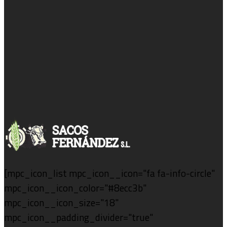
[mpc_icon_list mpc_icon__icon="fa fa-info-circle"
mpc_icon__icon_color="#8ecc3b"
mpc_icon__icon_size="18"
mpc_icon__padding_divider="true"