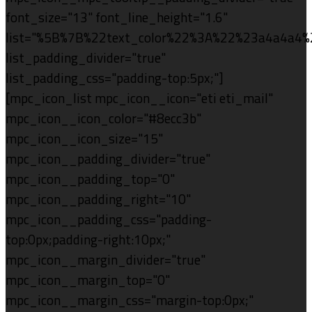
font_size="13" font_line_height="1.6"
list="%5B%7B%22text_color%22%3A%22%23a4a4a
list_padding_divider="true"
list_padding_css="padding-top:5px;"]
[mpc_icon_list mpc_icon__icon="eti eti_mail"
mpc_icon__icon_color="#8ecc3b"
mpc_icon__icon_size="15"
mpc_icon__padding_divider="true"
mpc_icon__padding_top="0"
mpc_icon__padding_right="10"
mpc_icon__padding_css="padding-
top:0px;padding-right:10px;"
mpc_icon__margin_divider="true"
mpc_icon__margin_top="0"
mpc_icon__margin_css="margin-top:0px;"