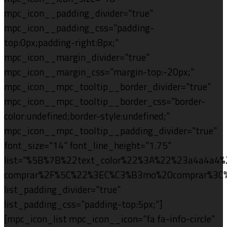
mpc_icon__padding_divider="true"
mpc_icon__padding_css="padding-
top:0px;padding-right:8px;"
mpc_icon__margin_divider="true"
mpc_icon__margin_css="margin-top:-20px;"
mpc_icon__mpc_tooltip__border_divider="true"
mpc_icon__mpc_tooltip__border_css="border-
color:undefined;border-style:undefined;"
mpc_icon__mpc_tooltip__padding_divider="true"
font_size="14" font_line_height="1.75"
list="%5B%7B%22text_color%22%3A%22%23a4a4a4
comprar%2F%5C%22%3EC%C3%B3mo%20comprar%3C%
list_padding_divider="true"
list_padding_css="padding-top:5px;"]
[mpc_icon_list mpc_icon__icon="fa fa-info-circle"