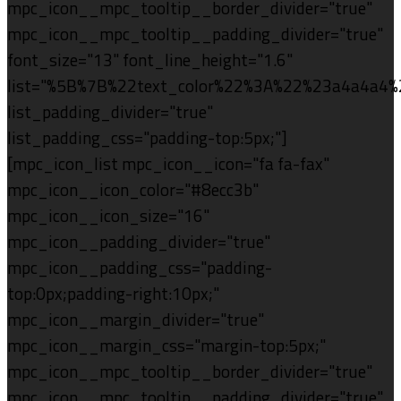
mpc_icon__mpc_tooltip__border_divider="true"
mpc_icon__mpc_tooltip__padding_divider="true"
font_size="13" font_line_height="1.6"
list="%5B%7B%22text_color%22%3A%22%23a4a4a4
list_padding_divider="true"
list_padding_css="padding-top:5px;"]
[mpc_icon_list mpc_icon__icon="fa fa-fax"
mpc_icon__icon_color="#8ecc3b"
mpc_icon__icon_size="16"
mpc_icon__padding_divider="true"
mpc_icon__padding_css="padding-
top:0px;padding-right:10px;"
mpc_icon__margin_divider="true"
mpc_icon__margin_css="margin-top:5px;"
mpc_icon__mpc_tooltip__border_divider="true"
mpc_icon__mpc_tooltip__padding_divider="true"