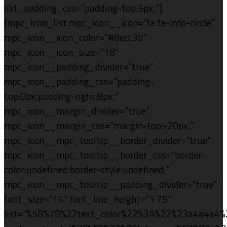
list_padding_css="padding-top:5px;"]
[mpc_icon_list mpc_icon__icon="fa fa-info-circle"
mpc_icon__icon_color="#8ecc3b"
mpc_icon__icon_size="18"
mpc_icon__padding_divider="true"
mpc_icon__padding_css="padding-
top:0px;padding-right:8px;"
mpc_icon__margin_divider="true"
mpc_icon__margin_css="margin-top:-20px;"
mpc_icon__mpc_tooltip__border_divider="true"
mpc_icon__mpc_tooltip__border_css="border-
color:undefined;border-style:undefined;"
mpc_icon__mpc_tooltip__padding_divider="true"
font_size="14" font_line_height="1.75"
list="%5B%7B%22text_color%22%3A%22%23a4a4a4%