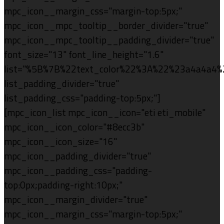
mpc_icon__margin_css="margin-top:5px;"
mpc_icon__mpc_tooltip__border_divider="true"
mpc_icon__mpc_tooltip__padding_divider="true"
font_size="13" font_line_height="1.6"
list="%5B%7B%22text_color%22%3A%22%23a4a4a
list_padding_divider="true"
list_padding_css="padding-top:5px;"]
[mpc_icon_list mpc_icon__icon="eti eti_mobile"
mpc_icon__icon_color="#8ecc3b"
mpc_icon__icon_size="16"
mpc_icon__padding_divider="true"
mpc_icon__padding_css="padding-
top:0px;padding-right:10px;"
mpc_icon__margin_divider="true"
mpc_icon__margin_css="margin-top:5px;"