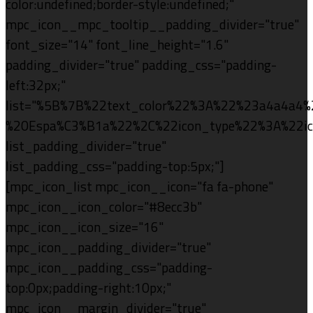
color:undefined;border-style:undefined;"
mpc_icon__mpc_tooltip__padding_divider="true"
font_size="14" font_line_height="1.6"
padding_divider="true" padding_css="padding-
left:32px;"
list="%5B%7B%22text_color%22%3A%22%23a4a4a4%
%20Espa%C3%B1a%22%2C%22icon_type%22%3A%22i
list_padding_divider="true"
list_padding_css="padding-top:5px;"]
[mpc_icon_list mpc_icon__icon="fa fa-phone"
mpc_icon__icon_color="#8ecc3b"
mpc_icon__icon_size="16"
mpc_icon__padding_divider="true"
mpc_icon__padding_css="padding-
top:0px;padding-right:10px;"
mpc_icon__margin_divider="true"