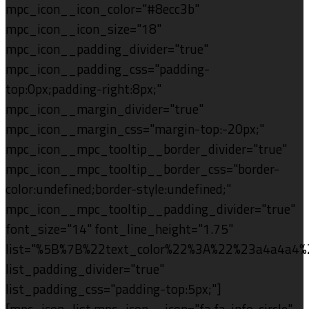
mpc_icon__icon_color="#8ecc3b"
mpc_icon__icon_size="18"
mpc_icon__padding_divider="true"
mpc_icon__padding_css="padding-
top:0px;padding-right:8px;"
mpc_icon__margin_divider="true"
mpc_icon__margin_css="margin-top:-20px;"
mpc_icon__mpc_tooltip__border_divider="true"
mpc_icon__mpc_tooltip__border_css="border-
color:undefined;border-style:undefined;"
mpc_icon__mpc_tooltip__padding_divider="true"
font_size="14" font_line_height="1.75"
list="%5B%7B%22text_color%22%3A%22%23a4a4a4
list_padding_divider="true"
list_padding_css="padding-top:5px;"]
[mpc_icon_list mpc_icon__icon="fa fa-info-circle"