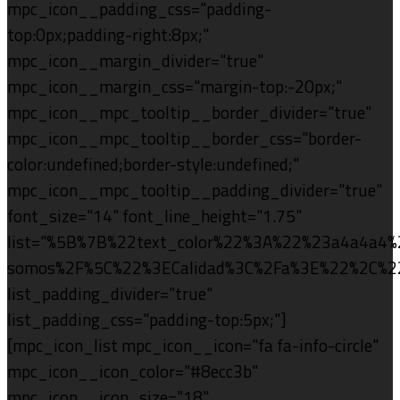
mpc_icon__padding_css="padding-
top:0px;padding-right:8px;"
mpc_icon__margin_divider="true"
mpc_icon__margin_css="margin-top:-20px;"
mpc_icon__mpc_tooltip__border_divider="true"
mpc_icon__mpc_tooltip__border_css="border-
color:undefined;border-style:undefined;"
mpc_icon__mpc_tooltip__padding_divider="true"
font_size="14" font_line_height="1.75"
list="%5B%7B%22text_color%22%3A%22%23a4a4a4%
somos%2F%5C%22%3ECalidad%3C%2Fa%3E%22%2C%2
list_padding_divider="true"
list_padding_css="padding-top:5px;"]
[mpc_icon_list mpc_icon__icon="fa fa-info-circle"
mpc_icon__icon_color="#8ecc3b"
mpc_icon__icon_size="18"