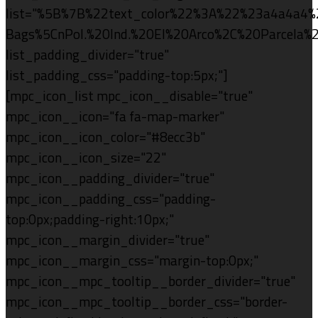
list="%5B%7B%22text_color%22%3A%22%23a4a4a4
Bags%5CnPol.%20Ind.%20El%20Arco%2C%20Parcela
list_padding_divider="true"
list_padding_css="padding-top:5px;"]
[mpc_icon_list mpc_icon__disable="true"
mpc_icon__icon="fa fa-map-marker"
mpc_icon__icon_color="#8ecc3b"
mpc_icon__icon_size="22"
mpc_icon__padding_divider="true"
mpc_icon__padding_css="padding-
top:0px;padding-right:10px;"
mpc_icon__margin_divider="true"
mpc_icon__margin_css="margin-top:0px;"
mpc_icon__mpc_tooltip__border_divider="true"
mpc_icon__mpc_tooltip__border_css="border-