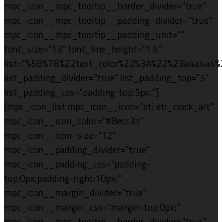
mpc_icon__mpc_tooltip__border_divider="true"
mpc_icon__mpc_tooltip__padding_divider="true"
mpc_icon__mpc_tooltip__padding_unit=""
font_size="13" font_line_height="1.6"
list="%5B%7B%22text_color%22%3A%22%23a4a4a4%
list_padding_divider="true" list_padding_top="5"
list_padding_css="padding-top:5px;"]
[mpc_icon_list mpc_icon__icon="eti eti_clock_alt"
mpc_icon__icon_color="#8ecc3b"
mpc_icon__icon_size="12"
mpc_icon__padding_divider="true"
mpc_icon__padding_css="padding-
top:0px;padding-right:10px;"
mpc_icon__margin_divider="true"
mpc_icon__margin_css="margin-top:0px;"
mpc_icon__mpc_tooltip__border_divider="true"