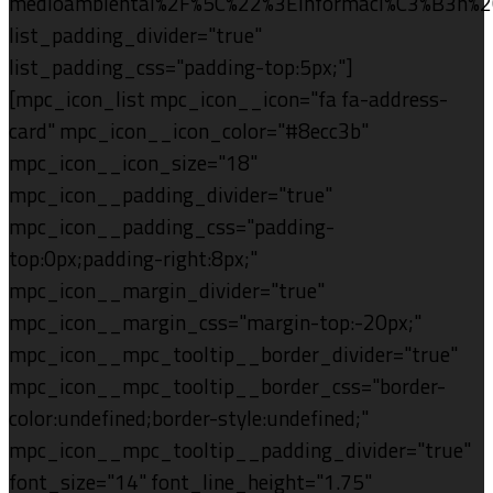
medioambiental%2F%5C%22%3EInformaci%C3%B3n%
list_padding_divider="true"
list_padding_css="padding-top:5px;"]
[mpc_icon_list mpc_icon__icon="fa fa-address-
card" mpc_icon__icon_color="#8ecc3b"
mpc_icon__icon_size="18"
mpc_icon__padding_divider="true"
mpc_icon__padding_css="padding-
top:0px;padding-right:8px;"
mpc_icon__margin_divider="true"
mpc_icon__margin_css="margin-top:-20px;"
mpc_icon__mpc_tooltip__border_divider="true"
mpc_icon__mpc_tooltip__border_css="border-
color:undefined;border-style:undefined;"
mpc_icon__mpc_tooltip__padding_divider="true"
font_size="14" font_line_height="1.75"